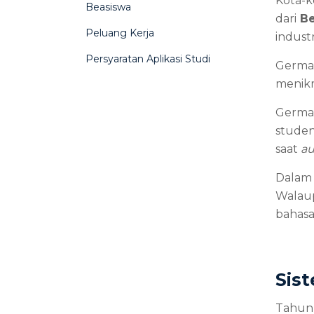
Kota
Beasiswa
dari 
Be
Peluang Kerja
indust
Persyaratan Aplikasi Studi
German
menikm
German
stude
saat 
a
Dalam 
Walaup
bahasa
Sis
Tahun