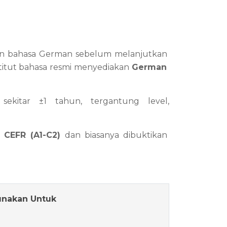
tan bahasa German sebelum melanjutkan 
nstitut bahasa resmi menyediakan 
German 
ekitar ±1 tahun, tergantung level, 
 
CEFR (A1-C2) 
dan biasanya dibuktikan 
unakan Untuk