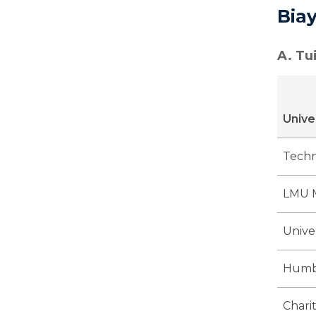
Bia
A. Tu
Unive
Techn
LMU 
Unive
Humbo
Chari