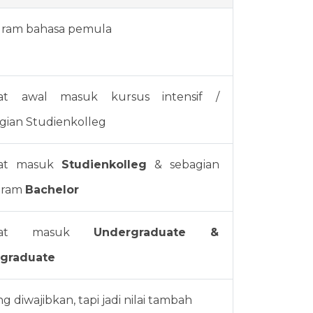
ram bahasa pemula
rat awal masuk kursus intensif / 
gian Studienkolleg
rat masuk 
Studienkolleg 
& sebagian 
ram 
Bachelor
rat masuk
 Undergraduate & 
tgraduate
ng diwajibkan, tapi jadi nilai tambah