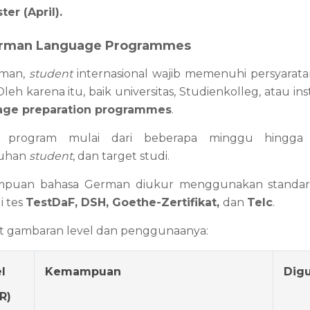
er (April).
erman Language Programmes
man, 
student 
internasional wajib memenuhi persyara
 Oleh karena itu, baik universitas, Studienkolleg, atau i
age preparation programmes
.
i program mulai dari beberapa minggu hingga s
uhan 
student
, dan target studi.
puan bahasa German diukur menggunakan standar
 tes 
TestDaF, DSH, Goethe-Zertifikat, 
dan 
Telc
.
t gambaran level dan penggunaanya:
l 
Kemampuan
Dig
R)