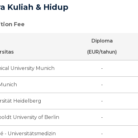
ya Kuliah & Hidup
ition Fee
Diploma
rsitas
(EUR/tahun)
ical University Munich
-
Munich
-
rsität Heidelberg
-
ldt University of Berlin
-
té - Universitätsmedizin
-