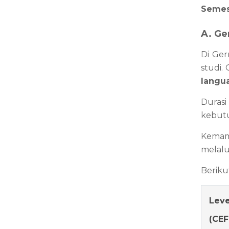
Semest
A. G
Di Ger
studi.
langu
Duras
kebut
Kemam
melalui
Beriku
Leve
(CEF