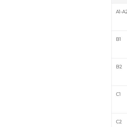
A1-A
B1
B2
C1
C2