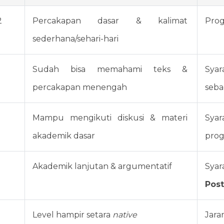
2
Percakapan dasar & kalimat 
Prog
sederhana/sehari-hari
Sudah bisa memahami teks & 
Sya
percakapan menengah
seba
Mampu mengikuti diskusi & materi 
Sya
akademik dasar
prog
Akademik lanjutan & argumentatif
Sya
Pos
Level hampir setara 
native
Jara