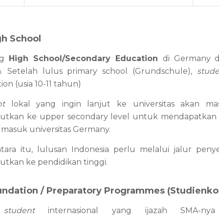
gh School
g 
High School/Secondary Education 
di Germany d
a. Setelah lulus primary school (Grundschule), 
stud
ion (usia 10-11 tahun)
nt 
lokal yang ingin lanjut ke universitas akan m
utkan ke upper secondary level untuk mendapatkan
masuk universitas Germany.
ara itu, lulusan Indonesia perlu melalui jalur penye
utkan ke pendidikan tinggi.
undation / Preparatory Programmes (Studienkol
 
student 
internasional yang ijazah SMA-ny