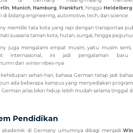
-kota di Germany masing-masing memiliki k
rlin
, 
Munich
, 
Hamburg
, 
Frankfurt
, hingga 
Heidelberg
ri di bidang engineering, automotive, tech, dan science.
y memiliki tata kota yang rapi dengan transportasi publ
ati suasana taman kota, hutan, sungai, hingga pegunu
y juga mengalami empat musim, yaitu musim semi, p
nt internasional, ini jadi pengalaman bar
utumn 
dan 
winter 
vibes-nya.
kehidupan sehari-hari, bahasa German tetap jadi bahas
un ada beberapa kampus yang menyediakan program b
 German jelas bikin hidup lebih mudah selama tinggal d
tem Pendidikan
 akademik di Germany umumnya dibagi menjadi 
Win