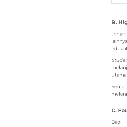
B. Hi
Jenjan
lainny
educat
Stude
melanj
utama 
Sement
melanj
C. Fo
Bagi