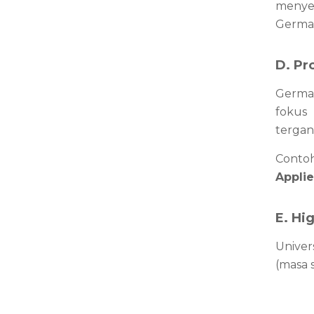
menye
German
D. Pr
German
fokus
tergan
Contoh
Applie
E. Hi
Univer
(masa 