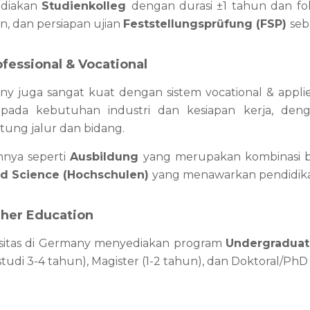
diakan 
Studienkolleg 
dengan durasi ±1 tahun dan fo
, dan persiapan ujian 
Feststellungsprüfung (FSP) 
seb
ofessional & Vocational
y juga sangat kuat dengan sistem vocational & applie
 pada kebutuhan industri dan kesiapan kerja, den
tung jalur dan bidang.
nya seperti 
Ausbildung
 yang merupakan kombinasi be
d Science (Hochschulen) 
yang menawarkan pendidika
gher Education
sitas di Germany menyediakan program 
Undergraduat
studi 3-4 tahun), Magister (1-2 tahun), dan Doktoral/PhD